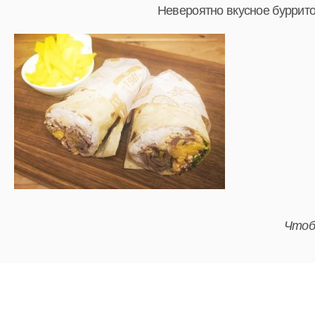
Невероятно вкусное буррито
Чтоб