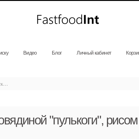
иску
Видео
Блог
Личный кабинет
Корзи
овядиной "пулькоги", рисо