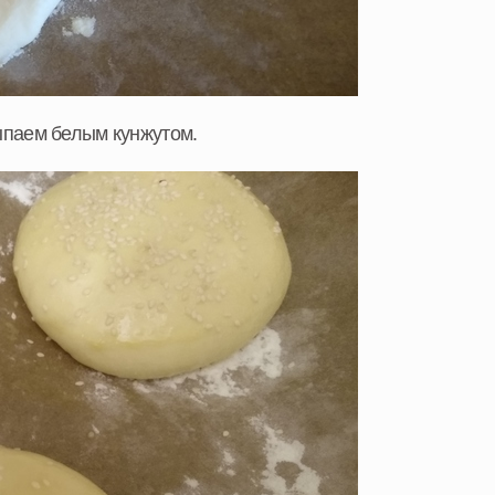
паем белым кунжутом.