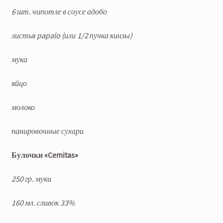
6 шт. чипотле в соусе адобо
листья papalo (или 1/2 пучка кинзы)
мука
яйцо
молоко
панировочные сухари
Булочки «Cemitas»
250 гр. муки
160 мл. сливок 33%