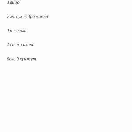
1 яйцo
2 гр. сухих дрожжей
1 ч.л. соли
2 ст.л. сахара
белый кунжут