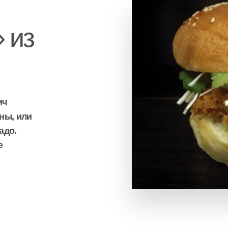
 из
ич
ны, или
адо.
е