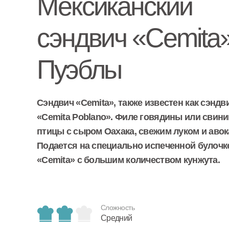
Мексиканский
сэндвич «Cemita»
Пуэблы
Сэндвич «Cemita», также известен как сэндв
«Cemita Poblano». Филе говядины или свини
птицы с сыром Оахака, свежим луком и авок
Подается на специально испеченной булочк
«Cemita» с большим количеством кунжута.
Сложность
Средний