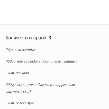
Количество порций:
3
3 булочки»cemita»
450 гр. филе говядины (свинины или птицы)
1 шт. авокадо
200 гр. сыра queso Oaxaca (моцаррела или
струнный сыр)
1 шт. белого лука