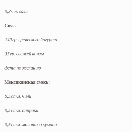
0,3 ч.л. соли
Соус:
140 гр. греческого йогурта
35 гр. свежей кинзы
фета по желанию
Мексиканская смесь:
0,5 ст.л. чили
0,5 ст.л. паприки
0,5 ст.л. молотого кумина