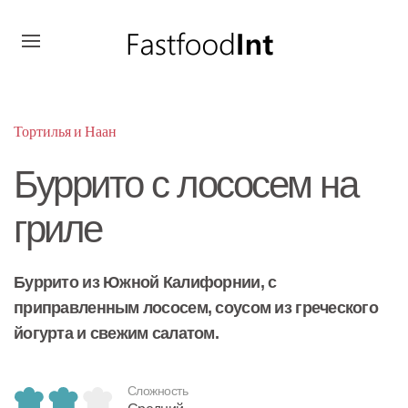
Тортилья и Наан
Буррито с лососем на
гриле
Буррито из Южной Калифорнии, с
приправленным лососем, соусом из греческого
йогурта и свежим салатом.
Сложность