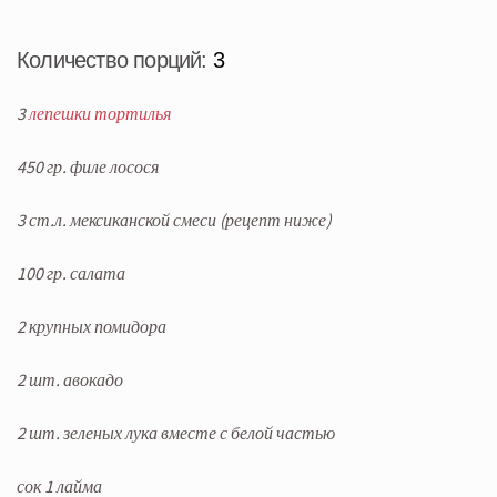
Количество порций:
3
3
лепешки тортилья
450 гр. филе лосося
3 ст.л. мексиканской смеси (рецепт ниже)
100 гр. салата
2 крупных помидора
2 шт. авокадо
2 шт. зеленых лука вместе с белой частью
сок 1 лайма