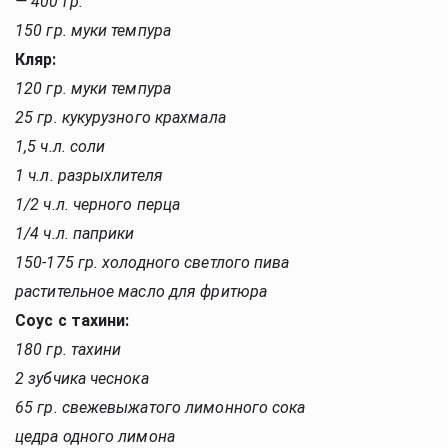
— 400 гр.
150 гр. муки темпура
Кляр:
120 гр. муки темпура
25 гр. кукурузного крахмала
1,5 ч.л. соли
1 ч.л. разрыхлителя
1/2 ч.л. черного перца
1/4 ч.л. паприки
150-175 гр. холодного светлого пива
растительное масло для фритюра
Соус с тахини:
180 гр. тахини
2 зубчика чеснока
65 гр. свежевыжатого лимонного сока
цедра одного лимона