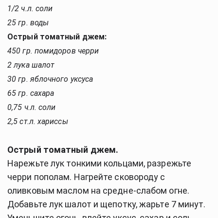
1/2 ч.л. соли
25 гр. воды
Острый томатный джем:
450 гр. помидоров черри
2 лука шалот
30 гр. яблочного уксуса
65 гр. сахара
0,75 ч.л. соли
2,5 ст.л. хариссы
Острый томатный джем.
Нарежьте лук тонкими кольцами, разрежьте
черри пополам. Нагрейте сковороду с
оливковым маслом на средне-слабом огне.
Добавьте лук шалот и щепотку, жарьте 7 минут.
Уменьшите огонь, влейте уксус, сахар и соль,