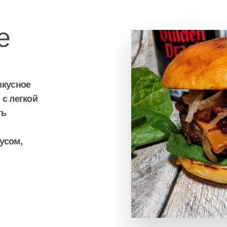
е
вкусное
 с легкой
ть
усом,