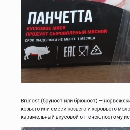
Brunost (бруност или брюност) — норвежск
козьего или смеси козьего и коровьего мол
карамельный вкусовой оттенок, поэтому ис