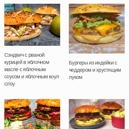
Сэндвич с рваной
курицей в яблочном
Бургеры из индейки с
масле с яблочным
чеддером и хрустящим
соусом и яблочным коул
луком
слоу