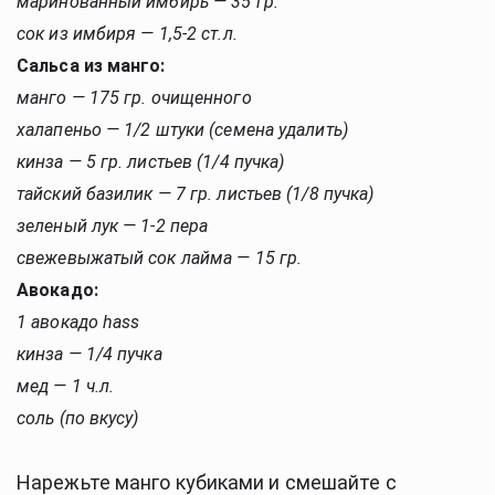
маринованный имбирь — 35 гр.
сок из имбиря — 1,5-2 ст.л.
Сальса из манго:
манго — 175 гр. очищенного
халапеньо — 1/2 штуки (семена удалить)
кинза — 5 гр. листьев (1/4 пучка)
тайский базилик — 7 гр. листьев (1/8 пучка)
зеленый лук — 1-2 пера
свежевыжатый сок лайма — 15 гр.
Авокадо:
1 авокадо hass
кинза — 1/4 пучка
мед — 1 ч.л.
соль (по вкусу)
Нарежьте манго кубиками и смешайте с