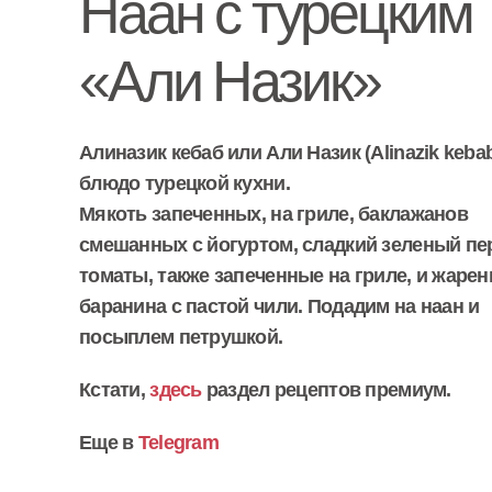
Наан с турецким
«Али Назик»
Алиназик кебаб или Али Назик (Alinazik keba
блюдо турецкой кухни.
Мякоть запеченных, на гриле, баклажанов
смешанных с йогуртом, сладкий зеленый пе
томаты, также запеченные на гриле, и жарен
баранина с пастой чили. Подадим на наан и
посыплем петрушкой.
Кстати,
здесь
раздел рецептов премиум.
Еще в
Telegram