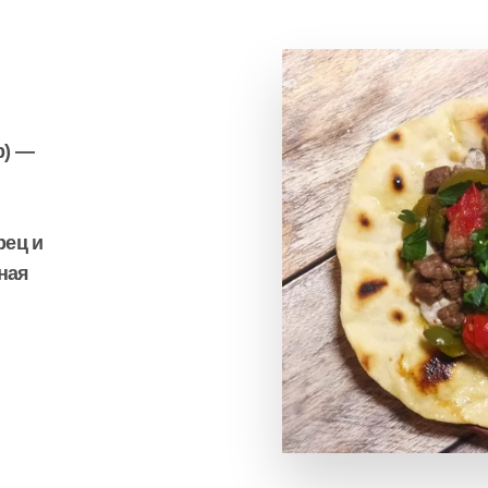
b) —
рец и
ная