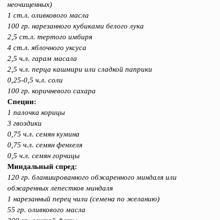
неочищенных)
1 ст.л. оливкового масла
100 гр. нарезанного кубиками белого лука
2,5 ст.л. тертого имбиря
4 ст.л. яблочного уксуса
2,5 ч.л. гарам масала
2,5 ч.л. перца кашмири или сладкой паприки
0,25-0,5 ч.л. соли
100 гр. коричневого сахара
Специи:
1 палочка корицы
3 гвоздики
0,75 ч.л. семян кумина
0,75 ч.л. семян фенхеля
0,5 ч.л. семян горчицы
Миндальный спред:
120 гр. бланшированного обжаренного миндаля или
обжаренных лепестков миндаля
1 нарезанный перец чили (семена по желанию)
55 гр. оливкового масла