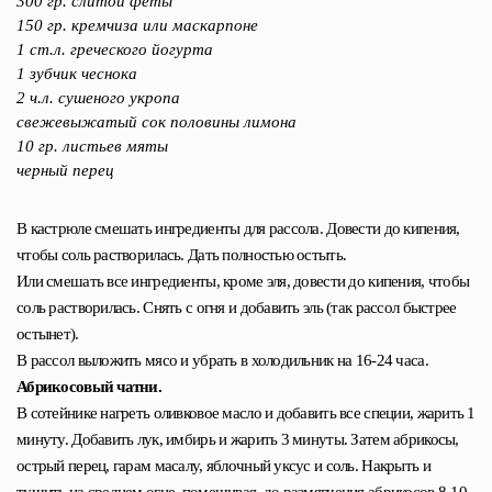
300 гр. слитой феты
150 гр. кремчиза или маскарпоне
1 ст.л. греческого йогурта
1 зубчик чеснока
2 ч.л. сушеного укропа
свежевыжатый сок половины лимона
10 гр. листьев мяты
черный перец
В кастрюле смешать ингредиенты для рассола. Довести до кипения,
чтобы соль растворилась. Дать полностью остыть.
Или смешать все ингредиенты, кроме эля, довести до кипения, чтобы
соль растворилась. Снять с огня и добавить эль (так рассол быстрее
остынет).
В рассол выложить мясо и убрать в холодильник на 16-24 часа.
Абрикосовый чатни.
В сотейнике нагреть оливковое масло и добавить все специи, жарить 1
минуту. Добавить лук, имбирь и жарить 3 минуты. Затем абрикосы,
острый перец, гарам масалу, яблочный уксус и соль. Накрыть и
тушить на среднем огне, помешивая, до размягчения абрикосов 8-10