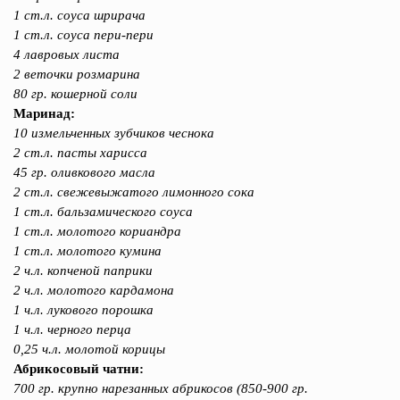
1 ст.л. соуса шрирача
1 ст.л. соуса пери-пери
4 лавровых листа
2 веточки розмарина
80 гр. кошерной соли
Маринад:
10 измельченных зубчиков чеснока
2 ст.л. пасты харисса
45 гр. оливкового масла
2 ст.л. свежевыжатого лимонного сока
1 ст.л. бальзамического соуса
1 ст.л. молотого кориандра
1 ст.л. молотого кумина
2 ч.л. копченой паприки
2 ч.л. молотого кардамона
1 ч.л. лукового порошка
1 ч.л. черного перца
0,25 ч.л. молотой корицы
Абрикосовый чатни:
700 гр. крупно нарезанных абрикосов (850-900 гр.