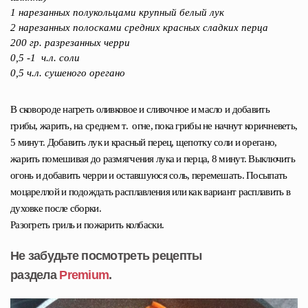
1 нарезанных полукольцами крупный белый лук
2 нарезанных полосками средних красных сладких перца
200 гр. разрезанных черри
0,5 -1 ч.л. соли
0,5 ч.л. сушеного орегано
В сковороде нагреть оливковое и сливочное и масло и добавить
грибы, жарить, на среднем т. огне, пока грибы не начнут коричневеть,
5 минут. Добавить лук и красный перец, щепотку соли и орегано,
жарить помешивая до размягчения лука и перца, 8 минут. Выключить
огонь и добавить черри и оставшуюся соль, перемешать. Посыпать
моцареллой и подождать расплавления или как вариант расплавить в
духовке после сборки.
Разогреть гриль и пожарить колбаски.
Не забудьте посмотреть рецепты
раздела
Premium
.