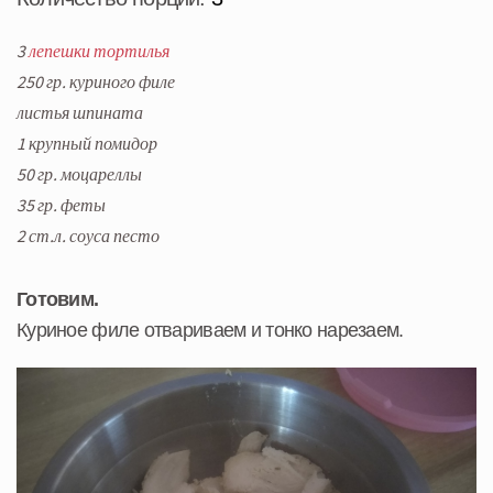
3
лепешки тортилья
250 гр. куриного филе
листья шпината
1 крупный помидор
50 гр. моцареллы
35 гр. феты
2 ст.л. соуса песто
Готовим.
Куриное филе отвариваем и тонко нарезаем.