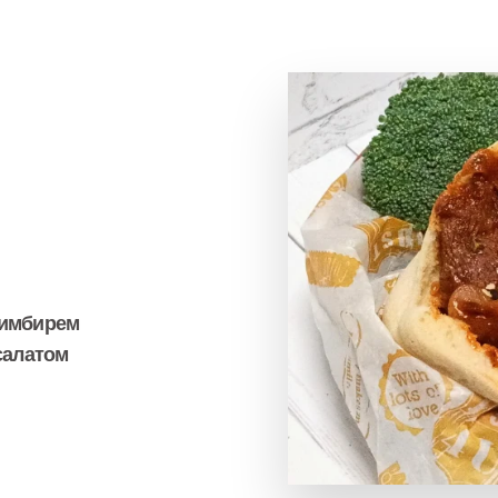
 имбирем
салатом