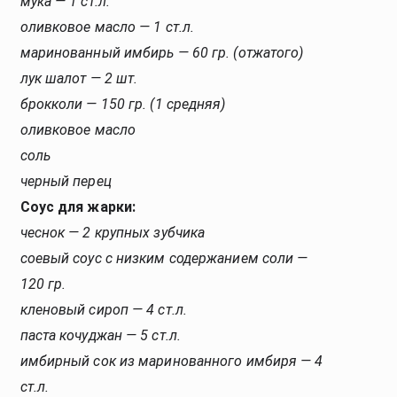
мука — 1 ст.л.
оливковое масло — 1 ст.л.
маринованный имбирь — 60 гр. (отжатого)
лук шалот — 2 шт.
брокколи — 150 гр. (1 средняя)
оливковое масло
соль
черный перец
Соус для жарки:
чеснок — 2 крупных зубчика
соевый соус с низким содержанием соли —
120 гр.
кленовый сироп — 4 ст.л.
паста кочуджан — 5 ст.л.
имбирный сок из маринованного имбиря — 4
ст.л.