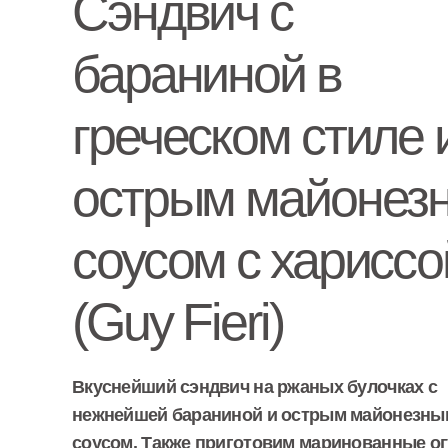
Сэндвич с
бараниной в
греческом стиле 
острым майонез
соусом с хариссо
(Guy Fieri)
Вкуснейший сэндвич на ржаных булочках с
нежнейшей бараниной и острым майонезны
соусом. Также приготовим маринованные о