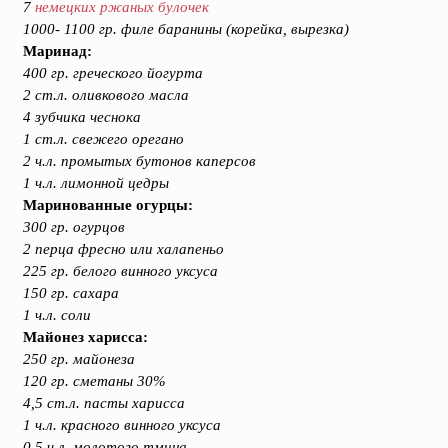
7
немецких ржаных булочек
1000- 1100 гр. филе баранины (корейка, вырезка)
Маринад:
400 гр. греческого йогурта
2 ст.л. оливкового масла
4 зубчика чеснока
1 ст.л. свежего орегано
2 ч.л. промытых бутонов каперсов
1 ч.л. лимонной цедры
Маринованные огурцы:
300 гр. огурцов
2 перца фресно или халапеньо
225 гр. белого винного уксуса
150 гр. сахара
1 ч.л. соли
Майонез харисса:
250 гр. майонеза
120 гр. сметаны 30%
4,5 ст.л. пасты харисса
1 ч.л. красного винного уксуса
0,5 ч.л. молотого тмина