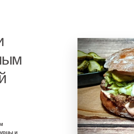
и
ным
й
м
гурцы и