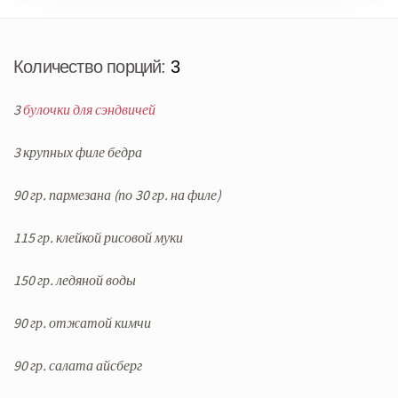
Количество порций:
3
3
булочки для сэндвичей
3 крупных филе бедра
90 гр. пармезана (по 30 гр. на филе)
115 гр. клейкой рисовой муки
150 гр. ледяной воды
90 гр. отжатой кимчи
90 гр. салата айсберг